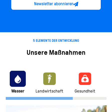
Newsletter abonnieren
5 ELEMENTE DER ENTWICKLUNG
Unsere Maßnahmen
Wasser
Landwirtschaft
Gesundheit
Bi