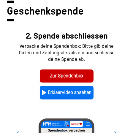
Geschenkspende
2. Spende abschliessen
3.
er
Verpacke deine Spendenbox: Bitte gib deine
N
ren
Daten und Zahlungsdetails ein und schliesse
Spen
asser
deine Spende ab.
Pro
 als
auch
Zur Spendenbox
Erklaervideo ansehen