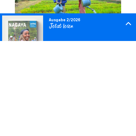
Ausgabe 2/2026
Jetzt lesen
Sieg bei der Waldwette 2026
160.000 m² neuer Wald
Downloaden
Gemeinsam mit zahlreichen
Unterstützer:innen haben wir die
diesjährige Waldwette gewonnen und
unser Ziel von 50.000 m² übertroffen.
Insgesamt können wir 60.250 m² neuen
Wald in Äthiopien möglich machen. Mit
einer großzügigen Unterstützung von
10.000 € leistet auch die Cooltours Reise
GmbH einen wichtigen Beitrag zur
Waldwette. Dadurch kann die gespendete
Waldfläche in Äthiopien auf 160.000 m²
verdreifacht werden.