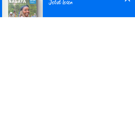
Jetzt lesen
nachhaltigen Bekämpfung von Trachom wurde
bzw. wird der von der WHO empfohlene S.A.F.E.-
Ansatz umgesetzt: Surgery (Operationen),
Antibiotics (antibiotische Mittel), Facial
Cleanliness (Hygienemaßnahmen) und
Downloaden
Environmental Improvement (Brunnen- und
Latrinenbau). In den Jahren 2012-2016 wurden
jährlich mindestens 90% der Bevölkerung mit
antibiotischen Mitteln behandelt.
Jahresberichte
In unseren Jahresberichten informieren wir dich über
unsere Projektbilanz sowie die Mittelherkunft und –
verwendung. Außerdem lernst du zahlreiche Frauen,