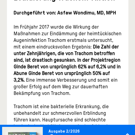
Durchgeführt von: Asfaw Wondimu, MD, MPH
Im Frühjahr 2017 wurde die Wirkung der
Maßnahmen zur Eindämmung der heimtückischen
Augeninfektion Trachom erstmals untersucht,
mit einem eindrucksvollen Ergebnis:
Die Zahl der
unter Zehnjährigen, die von Trachom betroffen
sind, ist drastisch gesunken. In der Projektregion
Ginde Beret von ursprünglich 62% auf 6,2% und in
Abune Ginde Beret von ursprünglich 50% auf
3,2%.
Eine immense Verbesserung und somit ein
großer Erfolg auf dem Weg zur dauerhaften
Bekämpfung von Trachom.
Trachom ist eine bakterielle Erkrankung, die
unbehandelt zur schmerzvollen Erblindung
führen kann. Hauptursache sind schlechte
hygienische Verhältnisse sowie der fehlende
Ausgabe 2/2026
Zugang zu sauberem Trinkwasser. Zur