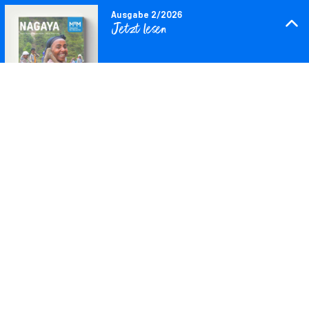
die Gesundheit.
Ausgabe 2/2026
Jetzt lesen
Abstand halten und häufiges Händewaschen sind
einfach umsetzbare Empfehlungen, möchte man
meinen. Doch was, wenn der Gang zum überfüllten
Markt der einzige Weg ist, ein kleines Einkommen zu
erwirtschaften, weil man keinerlei Rücklagen hat? Oder
Downloaden
wenn es kein Wasser gibt, um sich die Hände zu
waschen? Zwischen 10 und 20 Liter Wasser hat ein
Mensch im ländlichen Äthiopien im Schnitt täglich zur
Verfügung. Wasser, das viel zu häufig aus
verschmutzten Rinnsalen kommt.
Neun von zehn Menschen wie Worki
Nur jeder zweite Mensch in Äthiopien hat überhaupt
Zugang zu sauberem Trinkwasser – in den
Projektregionen von
Menschen für Menschen
meist
noch viel weniger. Zum Beispiel in jenen Gemeinden in
Jeldu, wo vor drei Jahren die Projektarbeit begann: nur