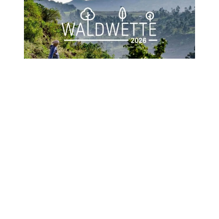
Pressemitteilung | 01.06.2026
Waldwette 2026
Die Organisation
Menschen für Menschen
setzt von 1. Juni bis 5. Juli 2026 mit ihrer
Umweltkampagne ein starkes Zeichen für
den Umwelt- und Klimaschutz: Ziel ist die
Aufforstung von 50.000 m² Wald in
Äthiopien – das entspricht rund sieben
Fußballfeldern. Unterstützung kommt
dabei erneut vom langjährigen Partner
Cooltours Reise GmbH, der den Einsatz
der Spender:innen auch heuer